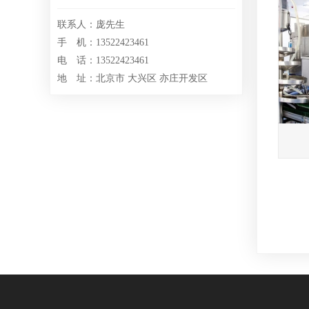
联系人：庞先生
手 机：13522423461
电 话：13522423461
地 址：北京市 大兴区 亦庄开发区