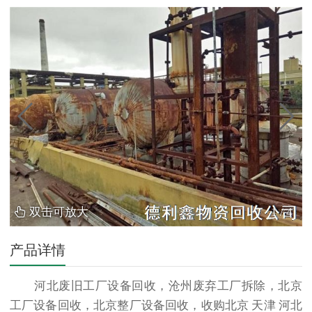
双击可放大
1
/
4
产品详情
河北废旧工厂
设备回收
，沧州废弃工厂拆除，北京
工厂
设备回收
，北京整厂
设备回收
，收购北京 天津 河北